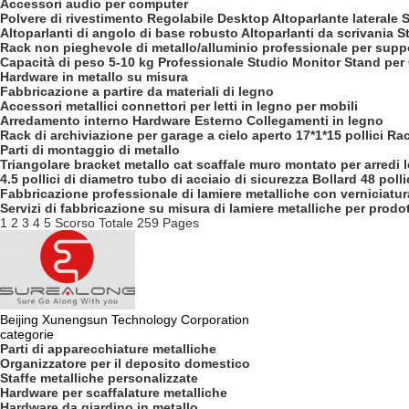
Accessori audio per computer
Polvere di rivestimento Regolabile Desktop Altoparlante laterale
Altoparlanti di angolo di base robusto Altoparlanti da scrivania St
Rack non pieghevole di metallo/alluminio professionale per suppor
Capacità di peso 5-10 kg Professionale Studio Monitor Stand p
Hardware in metallo su misura
Fabbricazione a partire da materiali di legno
Accessori metallici connettori per letti in legno per mobili
Arredamento interno Hardware Esterno Collegamenti in legno
Rack di archiviazione per garage a cielo aperto 17*1*15 pollici Rac
Parti di montaggio di metallo
Triangolare bracket metallo cat scaffale muro montato per arredi l
4.5 pollici di diametro tubo di acciaio di sicurezza Bollard 48 polli
Fabbricazione professionale di lamiere metalliche con verniciatur
Servizi di fabbricazione su misura di lamiere metalliche per prodot
1
2
3
4
5
Scorso
Totale 259 Pages
Beijing Xunengsun Technology Corporation
categorie
Parti di apparecchiature metalliche
Organizzatore per il deposito domestico
Staffe metalliche personalizzate
Hardware per scaffalature metalliche
Hardware da giardino in metallo