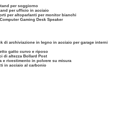
 Stand per soggiorno
and per ufficio in acciaio
ti per altoparlanti per monitor bianchi
er Computer Gaming Desk Speaker
k di archiviazione in legno in acciaio per garage interni
etto gatto curvo e riposo
ci di altezza Bollard Post
a e rivestimento in polvere su misura
ti in acciaio al carbonio