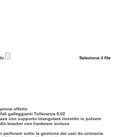
ile
Seleziona il file
pione offerto
fali galleggianti Tolleranza 0.02
ase con supporto triangolare rivestito in polvere
llo bracket con hardware incluso
on perforare sotto la gestione dei cavi da scrivania