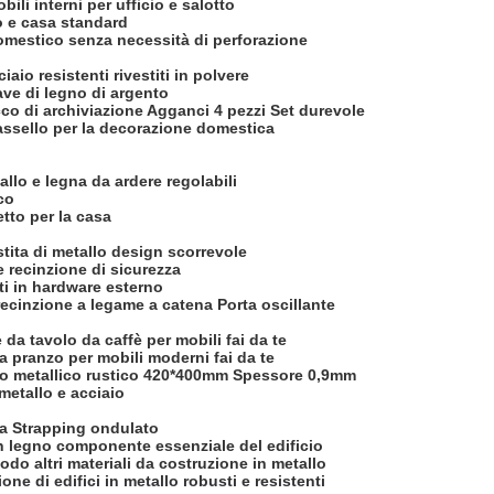
ili interni per ufficio e salotto
io e casa standard
 domestico senza necessità di perforazione
aio resistenti rivestiti in polvere
ave di legno di argento
o di archiviazione Agganci 4 pezzi Set durevole
 massello per la decorazione domestica
allo e legna da ardere regolabili
co
tto per la casa
stita di metallo design scorrevole
e recinzione di sicurezza
ti in hardware esterno
recinzione a legame a catena Porta oscillante
da tavolo da caffè per mobili fai da te
 pranzo per mobili moderni fai da te
aio metallico rustico 420*400mm Spessore 0,9mm
metallo e acciaio
ra Strapping ondulato
 in legno componente essenziale del edificio
iodo altri materiali da costruzione in metallo
one di edifici in metallo robusti e resistenti