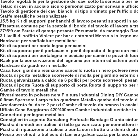
Tavolo regolabile per la gestione dei cavi sotto la scrivania per mob
Telaio di cavi in acciaio sicuro personalizzato per scrivanie uffic
Tavolo di gestione dei cavi bianchi di tipo ordinato per l'ufficio
Staffe metalliche personalizzate
15.5 kg Kit di supporti per banchi di lavoro pesanti supporti in acci
Fissatura comune per la scatola di bordo del tavolo di lavoro a tr
27*5*9 cm Parete di garage pesante Pneumatici da montaggio Racc
3 Livelli di soffitto Viniere per bar e ristoranti Mensola in legno
Hardware per scaffalature metalliche
Kit di supporti per porta legna per camini
Kit di supporto per il portacamini per il deposito di legno con met
Kit di supporti per portalegna in acciaio per camini o pozzi di fuo
Rack per la conservazione del legname per interni ed esterni perfe
Hardware da giardino in metallo
Casa fuori giardino recinzione cancello ruota in nero polvere rive
Ruota di porta metallica scorrevole di molla per giardino esterno 
Ruota galvanizzata a caldo da 6 pollici per porte scorrevoli pesan
Ruota di porta Ruota di supporto di porta Ruota di supporto per 
Gambe di tavolo metalliche
Rivestimento in polvere nera Finitura Industrial Dining DIY Gambe 
0.9mm Spessore Largo tubo quadrato Metallo gambe del tavolo da
Arredamento fai da te 2 pezzi Gambe di tavolo da pranzo in acci
Ufficio Casa Soggiorno 420*400mm Gambe industriali rustiche in 
Connettori per legno metallico
Consiglieri in argento Surealong Perforate Bandage Giunta cintu
Piastra di chiodi per tralicci di tetto galvanizzato per connettore
Piastra di riparazione a tralicci a punta con struttura a denti di ch
Pressa per chiodi a traliccio di lamiera galvanizzata per la costruzi