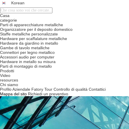
Korean
描
述
Casa
categorie
Parti di apparecchiature metalliche
Organizzatore per il deposito domestico
Staffe metalliche personalizzate
Hardware per scaffalature metalliche
Hardware da giardino in metallo
Gambe di tavolo metalliche
Connettori per legno metallico
Accessori audio per computer
Hardware in metallo su misura
Parti di montaggio di metallo
Prodotti
Video
resources
Chi siamo
Profilo Aziendale
Fatory Tour
Controllo di qualità
Contattici
Mappa del sito
Richiedi un preventivo