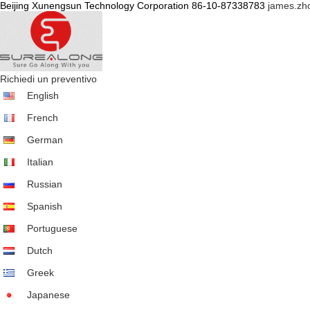
Beijing Xunengsun Technology Corporation
86-10-87338783
james.z
Richiedi un preventivo
描
English
述
French
German
Italian
Russian
Spanish
Portuguese
Dutch
Greek
Japanese