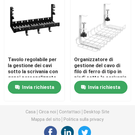
Staffe metalliche personalizzate
Hardware per scaffalature metalliche
Hardware da giardino in metallo
Tavolo regolabile per
Organizzatore di
la gestione dei cavi
gestione del cavo di
sotto la scrivania con
filo di ferro di tipo in
Gambe di tavolo metalliche
ganci personalizzato
piedi sotto la scrivania
ISO9001 Rohs CE
390x160x125mm
Invia richiesta
Invia richiesta
Connettori per legno metallico
Accessori audio per computer
Casa
Circa noi
Contattaci
Desktop Site
Mappa del sito
Politica sulla privacy
Hardware in metallo su misura