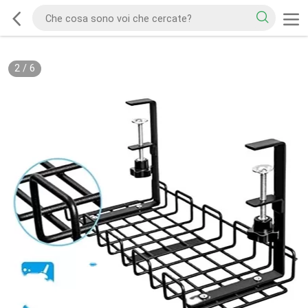
2
/
6