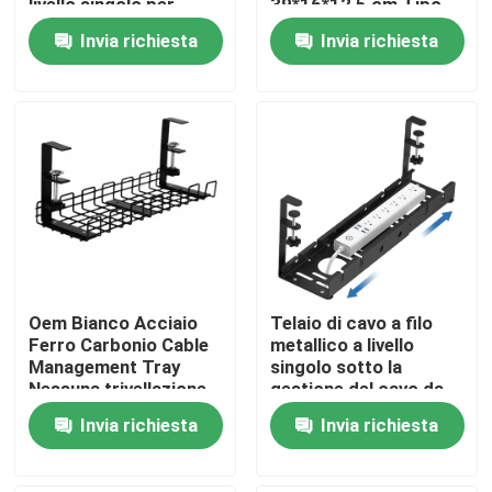
livello singolo per
39*16*12,5 cm Tipo
l'organizzazione di
gancio Mensola
Invia richiesta
Invia richiesta
locali di
flessibile
Chi siamo
intrattenimento
Fatory Tour
Controllo di qualità
Contattaci
Oem Bianco Acciaio
Telaio di cavo a filo
Richiedere un preventivo
Ferro Carbonio Cable
metallico a livello
Management Tray
singolo sotto la
Nessuna trivellazione
gestione del cavo da
Parti di apparecchiature metalliche
sotto la scrivania
scrivania per ufficio e
Invia richiesta
Invia richiesta
casa
Organizzatore per il deposito domestico