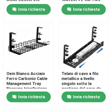
livello singolo per
39*16*12,5 cm Tipo
l'organizzazione di
gancio Mensola
Invia richiesta
Invia richiesta
locali di
flessibile
Chi siamo
intrattenimento
Fatory Tour
Controllo di qualità
Contattaci
Oem Bianco Acciaio
Telaio di cavo a filo
Richiedere un preventivo
Ferro Carbonio Cable
metallico a livello
Management Tray
singolo sotto la
Nessuna trivellazione
gestione del cavo da
Parti di apparecchiature metalliche
sotto la scrivania
scrivania per ufficio e
Invia richiesta
Invia richiesta
casa
Organizzatore per il deposito domestico