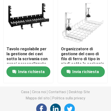
Staffe metalliche personalizzate
Hardware per scaffalature metalliche
Hardware da giardino in metallo
Tavolo regolabile per
Organizzatore di
la gestione dei cavi
gestione del cavo di
sotto la scrivania con
filo di ferro di tipo in
Gambe di tavolo metalliche
ganci personalizzato
piedi sotto la scrivania
ISO9001 Rohs CE
390x160x125mm
Invia richiesta
Invia richiesta
Connettori per legno metallico
Accessori audio per computer
Casa
Circa noi
Contattaci
Desktop Site
Mappa del sito
Politica sulla privacy
Hardware in metallo su misura