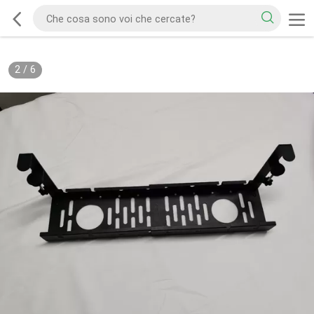
2
/
6