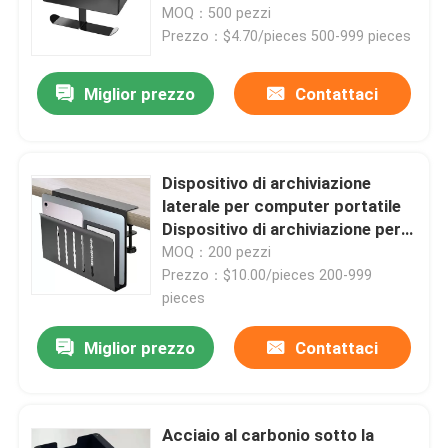
cuffie e cassetto nascosto
MOQ：500 pezzi
Prezzo：$4.70/pieces 500-999 pieces
Miglior prezzo
Contattaci
Dispositivo di archiviazione
laterale per computer portatile
Dispositivo di archiviazione per
tablet Dispositivo di
MOQ：200 pezzi
archiviazione da ufficio per la
Prezzo：$10.00/pieces 200-999
casa
pieces
Casa
Miglior prezzo
Contattaci
Prodotti
Acciaio al carbonio sotto la
Video