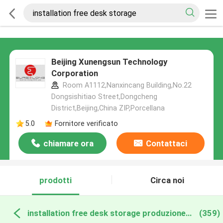
Beijing Xunengsun Technology
Corporation
Room A1112,Nanxincang Building,No.22
Dongsishitiao Street,Dongcheng
District,Beijing,China ZIP,Porcellana
5.0
Fornitore verificato
chiamare ora
Contattaci
prodotti
Circa noi
installation free desk storage produzione online
(359)