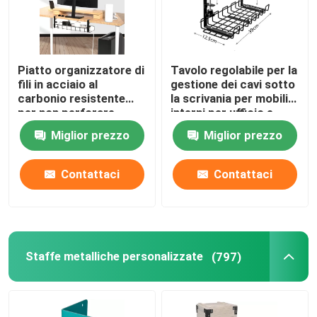
Piatto organizzatore di
Tavolo regolabile per la
fili in acciaio al
gestione dei cavi sotto
carbonio resistente
la scrivania per mobili
per non perforare
interni per ufficio e
sotto la gestione dei
salotto
Miglior prezzo
Miglior prezzo
cavi da scrivania
Contattaci
Contattaci
Staffe metalliche personalizzate
(797)