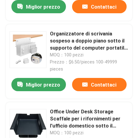
Miglior prezzo
Contattaci
Organizzatore di scrivania
sospeso a doppio piano sotto il
supporto del computer portatile
per scrivania priva di disordine
MOQ：100 pezzi
Prezzo：$6.50/pieces 100-49999
pieces
Miglior prezzo
Contattaci
Office Under Desk Storage
Scaffale per i rifornimenti per
l'ufficio domestico sotto il
tavolo/organizzatore del tavolo
MOQ：100 pezzi