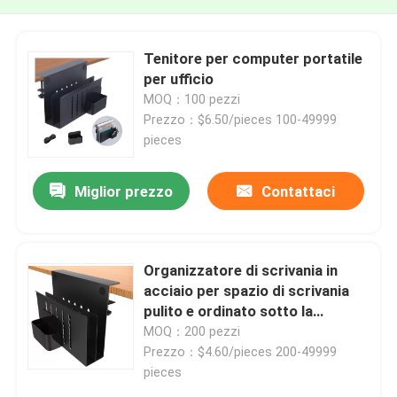
Tenitore per computer portatile
per ufficio
MOQ：100 pezzi
Prezzo：$6.50/pieces 100-49999
pieces
Miglior prezzo
Contattaci
Organizzatore di scrivania in
acciaio per spazio di scrivania
pulito e ordinato sotto la
soluzione di archiviazione del
MOQ：200 pezzi
tavolo
Prezzo：$4.60/pieces 200-49999
pieces