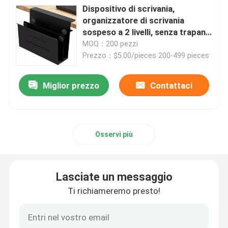
Dispositivo di scrivania,
organizzatore di scrivania
Staffe metalliche personalizzate
sospeso a 2 livelli, senza trapano
sotto il tavolo, porta-laptop,
MOQ：200 pezzi
scaffale per documenti
Prezzo：$5.00/pieces 200-499 pieces
Hardware per scaffalature metalliche
Miglior prezzo
Contattaci
Hardware da giardino in metallo
Gambe di tavolo metalliche
Osservi più
Connettori per legno metallico
Lasciate un messaggio
Accessori audio per computer
Ti richiameremo presto!
Hardware in metallo su misura