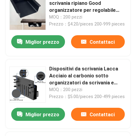
scrivania ripiano Good
organizzatore per regolabile
stand up scrivania
Chi siamo
MOQ：200 pezzi
Prezzo：$4.20/pieces 200-999 pieces
Fatory Tour
Miglior prezzo
Contattaci
Controllo di qualità
Dispositivi da scrivania Lacca
Contattaci
Acciaio al carbonio sotto
organizzatori da scrivania e
Dispositivi da scrivania
MOQ：200 pezzi
Richiedere un preventivo
Prezzo：$5.00/pieces 200-499 pieces
Parti di apparecchiature metalliche
Miglior prezzo
Contattaci
Organizzatore per il deposito domestico