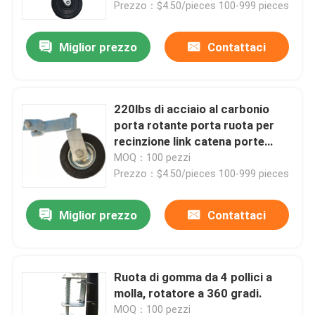
Prezzo：$4.50/pieces 100-999 pieces
Miglior prezzo
Contattaci
220lbs di acciaio al carbonio
porta rotante porta ruota per
recinzione link catena porte
scorrevoli
MOQ：100 pezzi
Prezzo：$4.50/pieces 100-999 pieces
Miglior prezzo
Contattaci
Casa
Prodotti
Ruota di gomma da 4 pollici a
molla, rotatore a 360 gradi.
Video
MOQ：100 pezzi