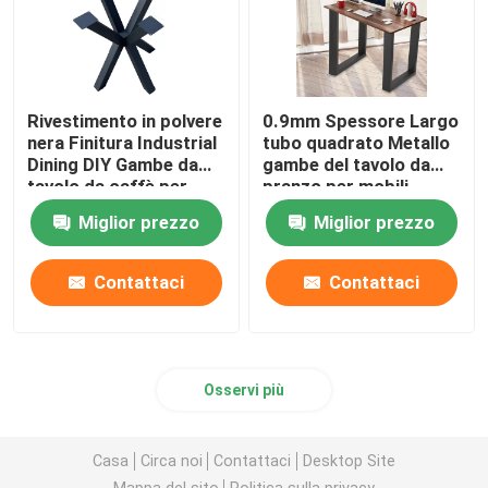
Rivestimento in polvere
0.9mm Spessore Largo
nera Finitura Industrial
tubo quadrato Metallo
Dining DIY Gambe da
gambe del tavolo da
tavolo da caffè per
pranzo per mobili
mobili fai da te
moderni fai da te
Miglior prezzo
Miglior prezzo
Contattaci
Contattaci
Osservi più
Casa
Circa noi
Contattaci
Desktop Site
Mappa del sito
Politica sulla privacy