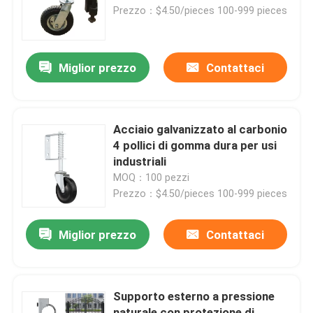
Prezzo：$4.50/pieces 100-999 pieces
Chi siamo
Miglior prezzo
Contattaci
Fatory Tour
Controllo di qualità
Acciaio galvanizzato al carbonio
4 pollici di gomma dura per usi
industriali
Contattaci
MOQ：100 pezzi
Prezzo：$4.50/pieces 100-999 pieces
Richiedere un preventivo
Miglior prezzo
Contattaci
Parti di apparecchiature metalliche
Supporto esterno a pressione
Organizzatore per il deposito domestico
naturale con protezione di