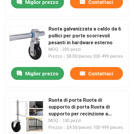
Miglior prezzo
Contattaci
Ruota galvanizzata a caldo da 6
pollici per porte scorrevoli
pesanti in hardware esterno
MOQ：200 pezzi
Prezzo：$8.00/pieces 200-499 pieces
Miglior prezzo
Contattaci
Ruota di porta Ruota di
supporto di porta Ruota di
supporto per recinzione a
legame a catena Porta oscillante
MOQ：100 pezzi
Prezzo：$4.50/pieces 100-999 pieces