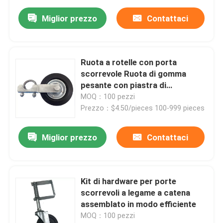
Miglior prezzo
Contattaci
Ruota a rotelle con porta
scorrevole Ruota di gomma
pesante con piastra di
montaggio universale 220 lbs
MOQ：100 pezzi
Prezzo：$4.50/pieces 100-999 pieces
Miglior prezzo
Contattaci
Kit di hardware per porte
scorrevoli a legame a catena
assemblato in modo efficiente
MOQ：100 pezzi