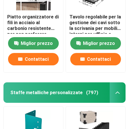
Piatto organizzatore di
Tavolo regolabile per la
fili in acciaio al
gestione dei cavi sotto
carbonio resistente
la scrivania per mobili
per non perforare
interni per ufficio e
sotto la gestione dei
salotto
Miglior prezzo
Miglior prezzo
cavi da scrivania
Contattaci
Contattaci
Staffe metalliche personalizzate
(797)