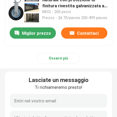
finitura rivestita galvanizzata a
caldo
MOQ：200 pezzi
Staffe metalliche personalizzate
Prezzo：$6.70/pieces 200-499 pieces
Hardware per scaffalature metalliche
Miglior prezzo
Contattaci
Hardware da giardino in metallo
Osservi più
Gambe di tavolo metalliche
Lasciate un messaggio
Connettori per legno metallico
Ti richiameremo presto!
Accessori audio per computer
Hardware in metallo su misura