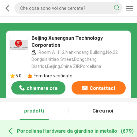
Beijing Xunengsun Technology
Corporation
Room A1112,Nanxincang Building,No.22
Dongsishitiao Street,Dongcheng
District,Beijing,China ZIP,Porcellana
5.0
Fornitore verificato
chiamare ora
Contattaci
prodotti
Circa noi
Porcellana Hardware da giardino in metallo
(679)