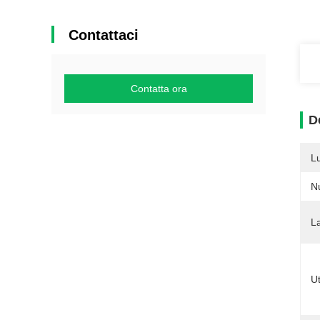
Contattaci
Contatta ora
D
L
N
La
Ut