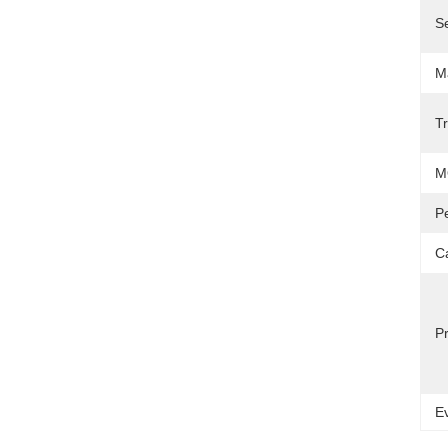
Se
Ma
Tr
M
P
C
P
Ev