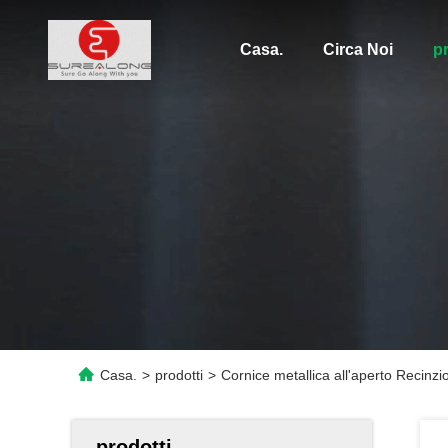
Casa.
Circa Noi
pr
Casa.
>
prodotti
>
Cornice metallica all'aperto Recinzi
prodotti