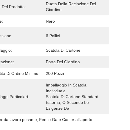
Ruota Della Recinzione Del 
Del Prodotto:
Giardino
e:
Nero
sione:
6 Pollici
laggio:
Scatola Di Cartone
cazione:
Porta Del Giardino
ità Di Ordine Minimo:
200 Pezzi
Imballaggio In Scatola 
Individuale
aggi Particolari:
Scatola Di Cartone Standard 
Esterna, O Secondo Le 
Esigenze De
er da lavoro pesante
, 
Fence Gate Caster all'aperto