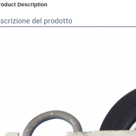
roduct Description
scrizione del prodotto
Lasciate un messaggio
Ti richiameremo presto!