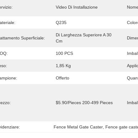
rvizio:
Video Di Installazione
Nome 
teriale:
Q235
Color
Di Larghezza Superiore A 30 
attamento Superficiale:
Dimen
Cm
OQ:
100 PCS
Imbal
eso:
1,85 Kg
Appli
ampione:
Offerto
Quant
rezzo:
$5.90/pieces 200-499 Pieces
Imball
idenziare:
Fence Metal Gate Caster
, 
Fence gate cast