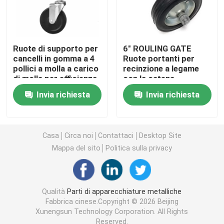
Staffe metalliche personalizzate
Ruote di supporto per
6" ROULING GATE
Hardware per scaffalature metalliche
cancelli in gomma a 4
Ruote portanti per
pollici a molla a carico
recinzione a legame
di molla per efficienza
con la catena
Hardware da giardino in metallo
Invia richiesta
Invia richiesta
Gambe di tavolo metalliche
Casa
Circa noi
Contattaci
Desktop Site
Mappa del sito
Politica sulla privacy
Connettori per legno metallico
Accessori audio per computer
Qualità
Parti di apparecchiature metalliche
Fabbrica cinese.Copyright © 2026 Beijing
Xunengsun Technology Corporation. All Rights
Hardware in metallo su misura
Reserved.