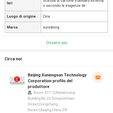
Scatola di cartone standard esterna,
lari
o secondo le esigenze de
Luogo di origine
Cina
Marca
surealong
Osservi più
Circa noi
Beijing Xunengsun Technology
Corporation profilo del
produttore
Room A1112,Nanxincang
Building,No.22 Dongsishitiao
Street,Dongcheng
District,Beijing,China ZIP