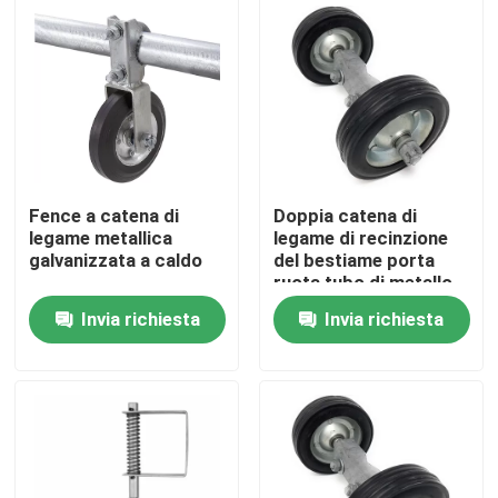
Chi siamo
Fatory Tour
Controllo di qualità
Fence a catena di
Doppia catena di
legame metallica
legame di recinzione
galvanizzata a caldo
del bestiame porta
Contattaci
ruota tubo di metallo
Swing Gate Caster 6 "
Invia richiesta
Invia richiesta
Richiedere un preventivo
Parti di apparecchiature metalliche
Organizzatore per il deposito domestico