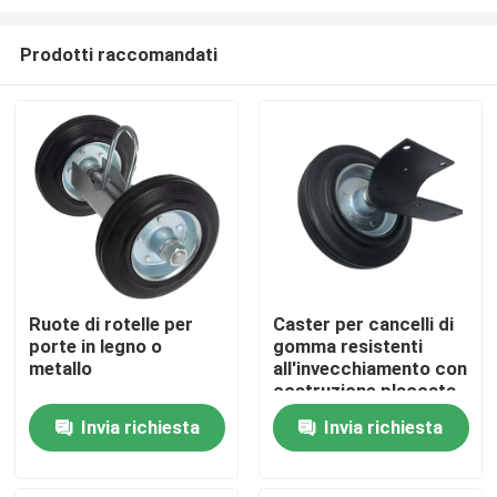
Prodotti raccomandati
Ruote di rotelle per
Caster per cancelli di
porte in legno o
gomma resistenti
Casa
metallo
all'invecchiamento con
costruzione placcata
in zinco
Prodotti
Invia richiesta
Invia richiesta
Video