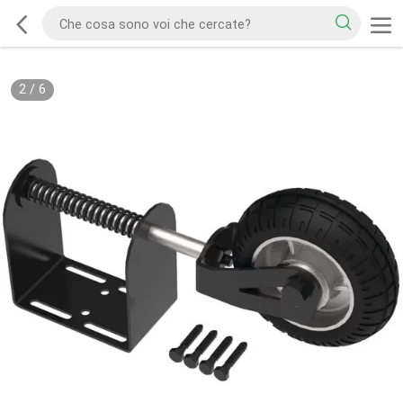
2
/
6