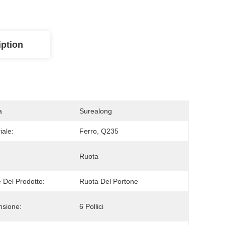
iption
a
Surealong
iale:
Ferro, Q235
Ruota
Del Prodotto:
Ruota Del Portone
sione:
6 Pollici