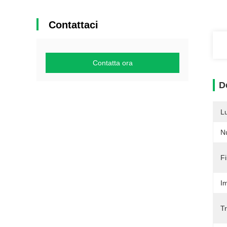
Contattaci
Contatta ora
D
L
N
Fi
Im
Tr