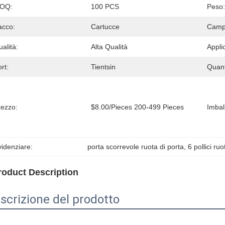
OQ:
100 PCS
Peso:
acco:
Cartucce
Camp
alità:
Alta Qualità
Appli
rt:
Tientsin
Quant
rezzo:
$8.00/pieces 200-499 Pieces
Imball
idenziare:
porta scorrevole ruota di porta
, 
6 pollici ru
roduct Description
scrizione del prodotto