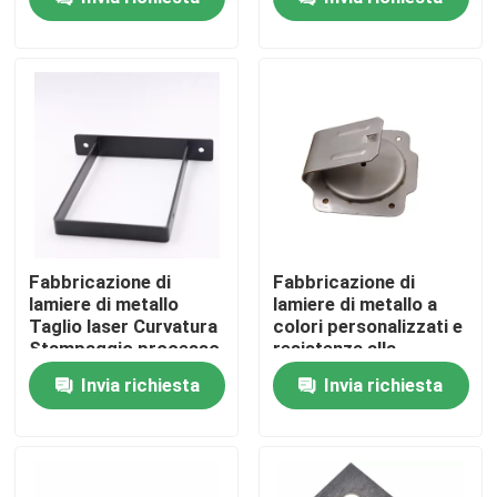
taglio laser,
stampaggio a
piegatura
Chi siamo
Fatory Tour
Controllo di qualità
Contattaci
Fabbricazione di
Fabbricazione di
lamiere di metallo
lamiere di metallo a
Taglio laser Curvatura
colori personalizzati e
Richiedere un preventivo
Stampaggio processo
resistenza alla
Disegno
corrosione del
Invia richiesta
Invia richiesta
personalizzato
processo su misura
Parti di apparecchiature metalliche
Organizzatore per il deposito domestico