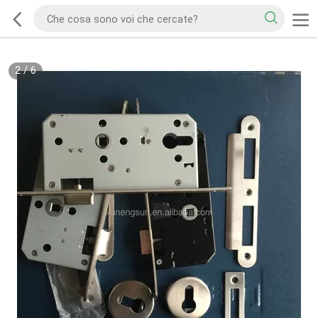
2
/
6