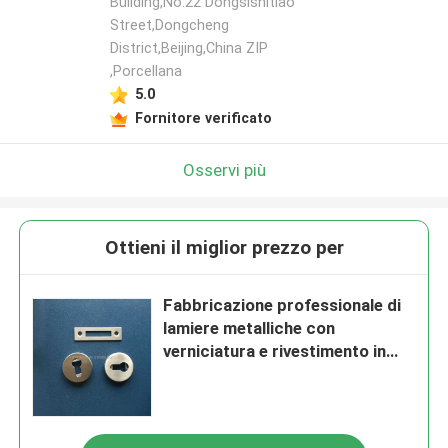
Building,No.22 Dongsishitiao
Street,Dongcheng
District,Beijing,China ZIP
,Porcellana
5.0
Fornitore verificato
Osservi più
Ottieni il miglior prezzo per
Fabbricazione professionale di
lamiere metalliche con
verniciatura e rivestimento in
polvere su misura