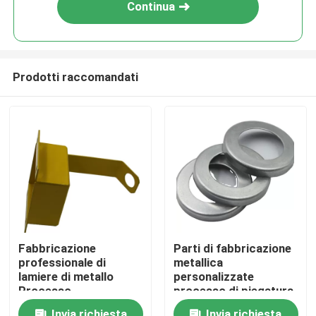
Continua
Prodotti raccomandati
Casa
Fabbricazione
Parti di fabbricazione
professionale di
metallica
Prodotti
lamiere di metallo
personalizzate
Processo
processo di piegatura
personalizzato di
del taglio laser
Video
Invia richiesta
Invia richiesta