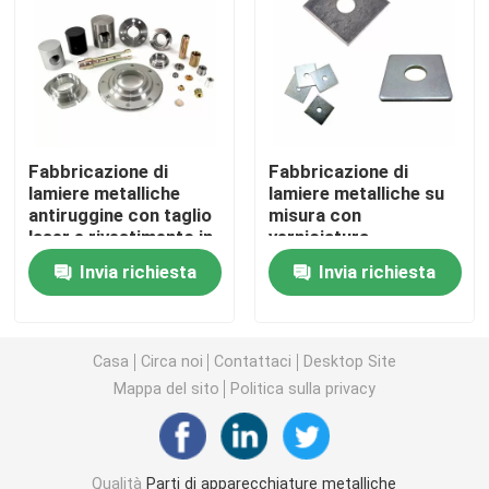
Staffe metalliche personalizzate
Hardware per scaffalature metalliche
Fabbricazione di
Fabbricazione di
lamiere metalliche
lamiere metalliche su
Hardware da giardino in metallo
antiruggine con taglio
misura con
laser e rivestimento in
verniciatura,
polvere
rivestimento in
Gambe di tavolo metalliche
Invia richiesta
Invia richiesta
polvere, rivestimento e
lucidatura
Connettori per legno metallico
Casa
Circa noi
Contattaci
Desktop Site
Mappa del sito
Politica sulla privacy
Accessori audio per computer
Hardware in metallo su misura
Qualità
Parti di apparecchiature metalliche