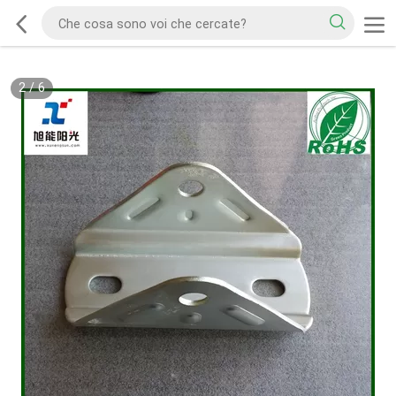
2
/
6