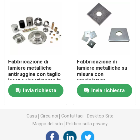
Staffe metalliche personalizzate
Hardware per scaffalature metalliche
Hardware da giardino in metallo
Fabbricazione di
Fabbricazione di
lamiere metalliche
lamiere metalliche su
antiruggine con taglio
misura con
Gambe di tavolo metalliche
laser e rivestimento in
verniciatura,
polvere
rivestimento in
Invia richiesta
Invia richiesta
polvere, rivestimento e
Connettori per legno metallico
lucidatura
Accessori audio per computer
Casa
Circa noi
Contattaci
Desktop Site
Mappa del sito
Politica sulla privacy
Hardware in metallo su misura