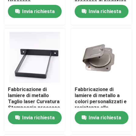
Processo
processo di piegatura
personalizzato di
del taglio laser
Invia richiesta
Invia richiesta
taglio laser,
Chi siamo
stampaggio a
piegatura
Fatory Tour
Controllo di qualità
Contattaci
Fabbricazione di
Fabbricazione di
Richiedere un preventivo
lamiere di metallo
lamiere di metallo a
Taglio laser Curvatura
colori personalizzati e
Stampaggio processo
resistenza alla
Parti di apparecchiature metalliche
Disegno
corrosione del
Invia richiesta
Invia richiesta
personalizzato
processo su misura
Organizzatore per il deposito domestico