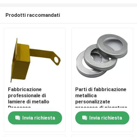
Prodotti raccomandati
Fabbricazione
Parti di fabbricazione
professionale di
metallica
Casa
lamiere di metallo
personalizzate
Processo
processo di piegatura
personalizzato di
del taglio laser
Prodotti
Invia richiesta
Invia richiesta
taglio laser,
stampaggio a
piegatura
Video