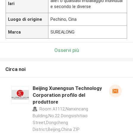
allet o qualsiasi imballaggio individual
lari
e secondo le diverse
Luogo di origine
Pechino, Cina
Marca
SUREALONG
Osservi più
Circa noi
Beijing Xunengsun Technology
Corporation profilo del
produttore
Room A1112,Nanxincang
Building,No.22 Dongsishitiao
Street,Dongcheng
District,Beijing,China ZIP