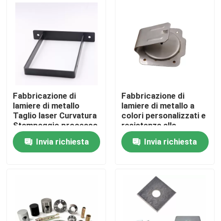
Chi siamo
Fatory Tour
Controllo di qualità
Fabbricazione di
Fabbricazione di
lamiere di metallo
lamiere di metallo a
Taglio laser Curvatura
colori personalizzati e
Contattaci
Stampaggio processo
resistenza alla
Disegno
corrosione del
Invia richiesta
Invia richiesta
personalizzato
processo su misura
Richiedere un preventivo
Parti di apparecchiature metalliche
Organizzatore per il deposito domestico