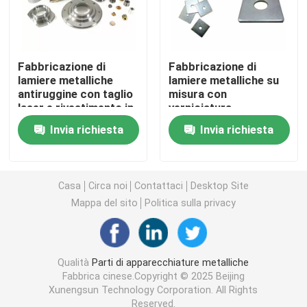
Staffe metalliche personalizzate
Fabbricazione di
Fabbricazione di
Hardware per scaffalature metalliche
lamiere metalliche
lamiere metalliche su
antiruggine con taglio
misura con
laser e rivestimento in
verniciatura,
polvere
rivestimento in
Hardware da giardino in metallo
Invia richiesta
Invia richiesta
polvere, rivestimento e
lucidatura
Gambe di tavolo metalliche
Casa
Circa noi
Contattaci
Desktop Site
Mappa del sito
Politica sulla privacy
Connettori per legno metallico
Accessori audio per computer
Qualità
Parti di apparecchiature metalliche
Fabbrica cinese.Copyright © 2025 Beijing
Xunengsun Technology Corporation. All Rights
Hardware in metallo su misura
Reserved.