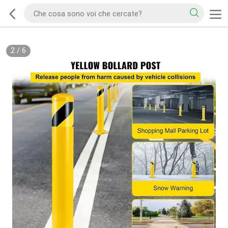
2
/
6