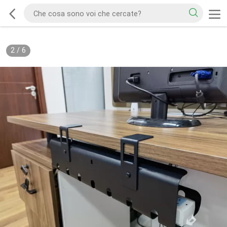
2
/
6