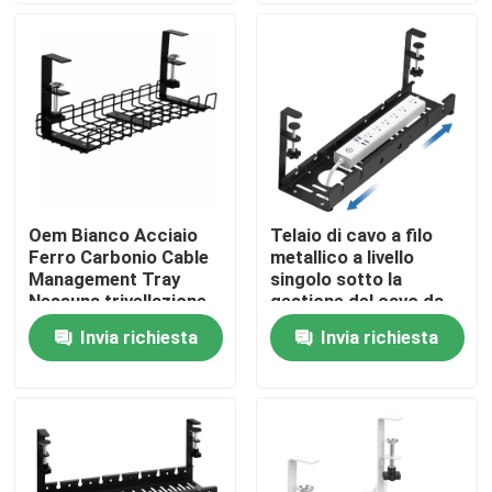
Chi siamo
Fatory Tour
Controllo di qualità
Oem Bianco Acciaio
Telaio di cavo a filo
Ferro Carbonio Cable
metallico a livello
Contattaci
Management Tray
singolo sotto la
Nessuna trivellazione
gestione del cavo da
sotto la scrivania
scrivania per ufficio e
Invia richiesta
Invia richiesta
Richiedere un preventivo
casa
Parti di apparecchiature metalliche
Organizzatore per il deposito domestico