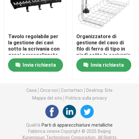
Staffe metalliche personalizzate
Hardware per scaffalature metalliche
Tavolo regolabile per
Organizzatore di
la gestione dei cavi
gestione del cavo di
sotto la scrivania con
filo di ferro di tipo in
ganci personalizzato
piedi sotto la scrivania
Hardware da giardino in metallo
ISO9001 Rohs CE
390x160x125mm
Invia richiesta
Invia richiesta
Gambe di tavolo metalliche
Casa
Circa noi
Contattaci
Desktop Site
Connettori per legno metallico
Mappa del sito
Politica sulla privacy
Accessori audio per computer
Qualità
Parti di apparecchiature metalliche
Fabbrica cinese.Copyright © 2025 Beijing
Hardware in metallo su misura
Xunengsun Technology Corporation. All Rights