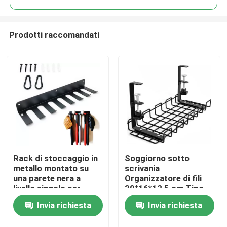
Prodotti raccomandati
Rack di stoccaggio in
Soggiorno sotto
Casa
metallo montato su
scrivania
una parete nera a
Organizzatore di fili
livello singolo per
39*16*12,5 cm Tipo
Prodotti
l'organizzazione di
gancio Mensola
Invia richiesta
Invia richiesta
locali di
flessibile
intrattenimento
Video