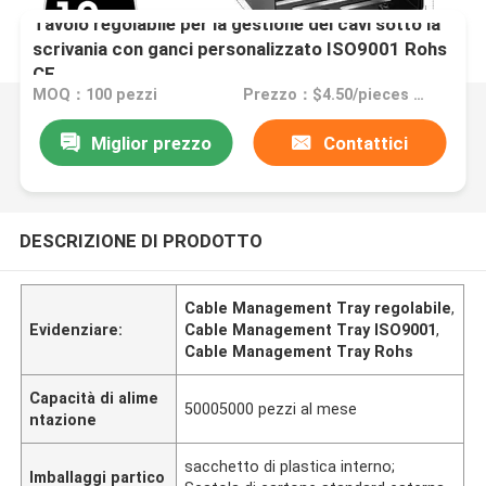
Tavolo regolabile per la gestione dei cavi sotto la
scrivania con ganci personalizzato ISO9001 Rohs
CE
MOQ：100 pezzi
Prezzo：$4.50/pieces 100-49999 pieces
Miglior prezzo
Contattici
DESCRIZIONE DI PRODOTTO
Cable Management Tray regolabile
,
Evidenziare:
Cable Management Tray ISO9001
,
Cable Management Tray Rohs
Capacità di alime
50005000 pezzi al mese
ntazione
sacchetto di plastica interno;
Imballaggi partico