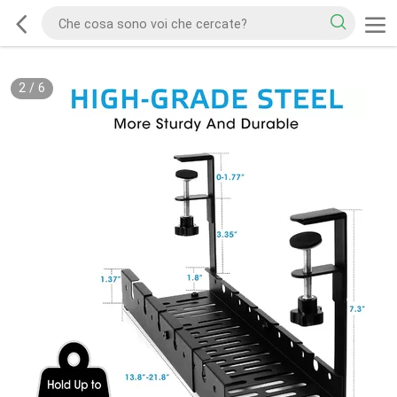
2
/
6