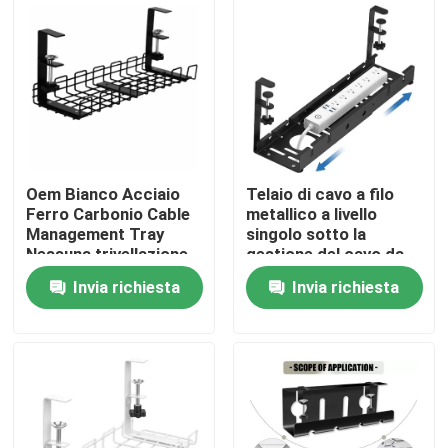
Chi siamo
Fatory Tour
Controllo di qualità
Oem Bianco Acciaio
Telaio di cavo a filo
Ferro Carbonio Cable
metallico a livello
Management Tray
singolo sotto la
Contattaci
Nessuna trivellazione
gestione del cavo da
sotto la scrivania
scrivania per ufficio e
Invia richiesta
Invia richiesta
casa
Richiedere un preventivo
Parti di apparecchiature metalliche
Organizzatore per il deposito domestico