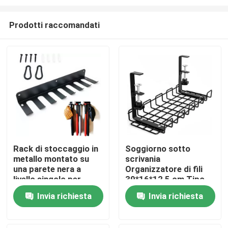
Prodotti raccomandati
Rack di stoccaggio in
Soggiorno sotto
metallo montato su
scrivania
Casa
una parete nera a
Organizzatore di fili
livello singolo per
39*16*12,5 cm Tipo
l'organizzazione di
gancio Mensola
Prodotti
Invia richiesta
Invia richiesta
locali di
flessibile
intrattenimento
Video