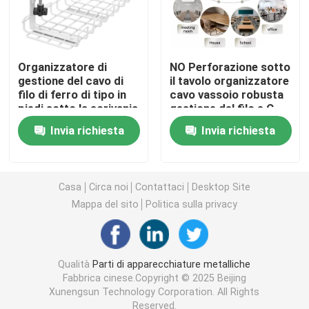
Staffe metalliche personalizzate
Organizzatore di
NO Perforazione sotto
Hardware per scaffalature metalliche
gestione del cavo di
il tavolo organizzatore
filo di ferro di tipo in
cavo vassoio robusta
piedi sotto la scrivania
gestione del filo e C
390x160x125mm
CLAMP
Hardware da giardino in metallo
Invia richiesta
Invia richiesta
Gambe di tavolo metalliche
Casa
Circa noi
Contattaci
Desktop Site
Mappa del sito
Politica sulla privacy
Connettori per legno metallico
Accessori audio per computer
Qualità
Parti di apparecchiature metalliche
Fabbrica cinese.Copyright © 2025 Beijing
Xunengsun Technology Corporation. All Rights
Hardware in metallo su misura
Reserved.