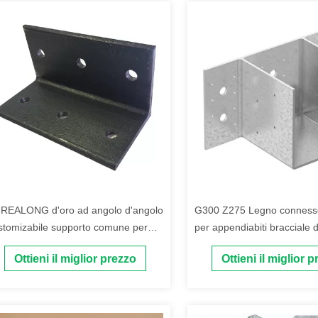
REALONG d'oro ad angolo d'angolo
G300 Z275 Legno connesso
stomizabile supporto comune per
per appendiabiti bracciale d
strusione del profilo di alluminio
collegamento per legno
Ottieni il miglior prezzo
Ottieni il miglior 