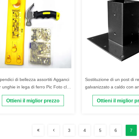
pendici di bellezza assortiti Agganci
Sostituzione di un post di r
 unghie in lega di ferro Pic Foto clip
galvanizzato a caldo con a
pendice hardware kit Acciaio
palo e supporto di montagg
Ottieni il miglior prezzo
Ottieni il miglior 
superficiale
3
4
5
6
7