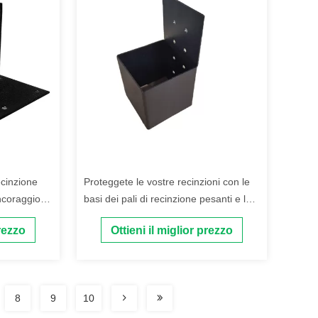
ecinzione
Proteggete le vostre recinzioni con le
ncoraggio a
basi dei pali di recinzione pesanti e la
io
struttura di parentesi triangolari
prezzo
Ottieni il miglior prezzo
8
9
10