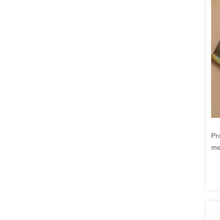
Pr
me
la
ri