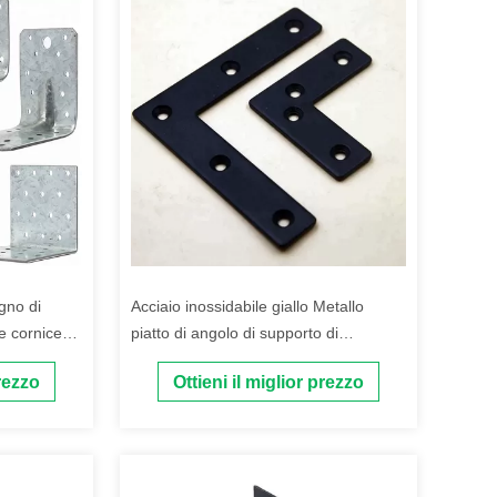
gno di
Acciaio inossidabile giallo Metallo
e cornice
piatto di angolo di supporto di
zione rame
riparazione piastre angolo T L bracket
prezzo
Ottieni il miglior prezzo