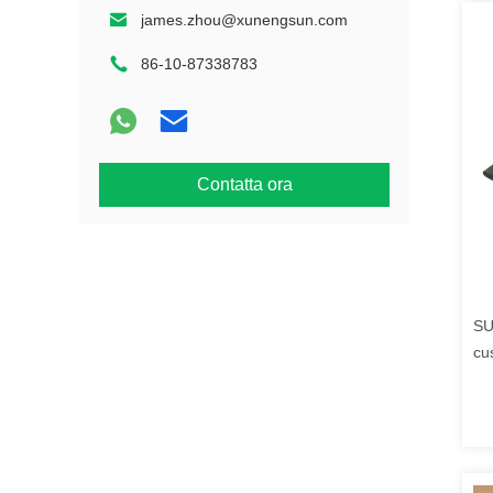
james.zhou@xunengsun.com
86-10-87338783
Contatta ora
SU
cu
l'e