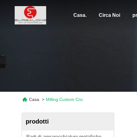
Casa.
Circa Noi
pr
Casa.
>
Milling Custom Cnc
prodotti
Parti di apparecchiature metalliche