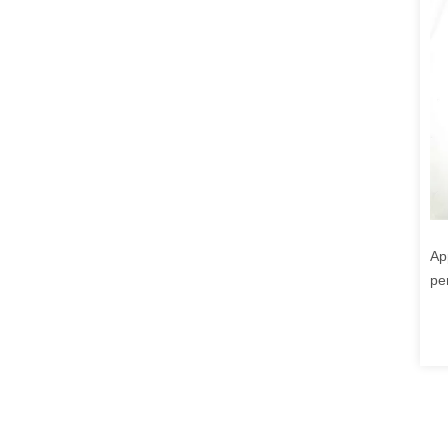
Ap
per
Ap