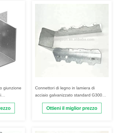
 giunzione
Connettori di legno in lamiera di
i
acciaio galvanizzato standard G300
Z275 e appendiabiti per travi per legno
prezzo
Ottieni il miglior prezzo